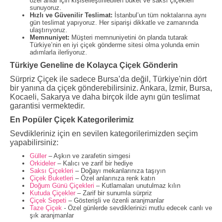
özel anlar için kişiselleştirilebilen buket ve saksı çiçekleri
sunuyoruz.
Hızlı ve Güvenilir Teslimat:
İstanbul’un tüm noktalarına aynı
gün teslimat yapıyoruz. Her siparişi dikkatle ve zamanında
ulaştırıyoruz.
Memnuniyet:
Müşteri memnuniyetini ön planda tutarak
Türkiye’nin en iyi çiçek gönderme sitesi olma yolunda emin
adımlarla ilerliyoruz.
Türkiye Geneline de Kolayca Çiçek Gönderin
Sürpriz Çiçek ile sadece Bursa’da değil, Türkiye'nin dört
bir yanına da çiçek gönderebilirsiniz. Ankara, İzmir, Bursa,
Kocaeli, Sakarya ve daha birçok ilde aynı gün teslimat
garantisi vermektedir.
En Popüler Çiçek Kategorilerimiz
Sevdikleriniz için en sevilen kategorilerimizden seçim
yapabilirsiniz:
Güller
– Aşkın ve zarafetin simgesi
Orkideler
– Kalıcı ve zarif bir hediye
Saksı Çiçekleri
– Doğayı mekanlarınıza taşıyın
Çiçek Buketleri
– Özel anlarınıza renk katın
Doğum Günü Çiçekleri
– Kutlamaları unutulmaz kılın
Kutuda Çiçekler
– Zarif bir sunumla sürpriz
Çiçek Sepeti
– Gösterişli ve özenli aranjmanlar
Taze Çiçek
- Özel günlerde sevdiklerinizi mutlu edecek canlı ve
şık aranjmanlar