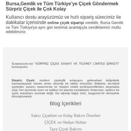
Bursa,Gemlik ve Tüm Türkiye’ye Çiçek Göndermek
Sürpriz Çiçek ile Çok Kolay
Kullanıcı dostu arayüzümüz ve hızlı sipariş sürecimiz ile
dakikalar içerisinde
online çiçek siparişi
verebilir, Bursa Gemlik
ve Tüm Türkiye'ye aynı gün teslimat avantajıyla sevdiklerinizi mutlu
edebilirsiniz.
Surprizcicek.net "SÜRPRİZ ÇİÇEK SANAYİ VE TİCARET LİMİTED ŞİRKETİ"
kuruluşudur.
Sürpriz Çiçek
, modern çiçekçilik anlayışını geleneksel değerlerle
harmanlayarak hizmet veren dinamik bir ekibin ürünüdür.
Ekibimiz; tecrübeli
çiçekçiler, yaratıcı tasarımcılar ve müşteri odaklı profesyonellerden oluşmakta
olup, her ayrıntıda özen ve kaliteyi ön planda tutmaktadır. Amacımız, sadece bir
çiçek aranjmanı sunmak değil, her siparişi kişiye özel, duygusal bir deneyime
dönüştürmektir.
Blog İçerikleri
Saksı Çiçekleri ve Kolay Bakım Önerileri
ÇİÇEK ve Hediye Notları
Taze Çiçek Bakımı