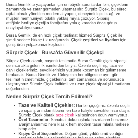
Bursa Gemlik’te yaşayanlar için en büyük sorunlardan biri, çiçeklerin
zamanında ve zarar görmeden ulaşmasıdır. Sürpriz Çiçek, bu süreci
dijital olarak yönetilen modern altyapısı, deneyimli lojistik ağı ve
müşteri memnuniyeti odaklı yaklaşımıyla çözüyor. Sipariş
ettiğiniz
hediye çiçeğin
fotoğrafını yola çıkmadan önce görüp
onaylayabiliyorsunuz.
Bursa Gemlik ‘de en hızlı çiçek teslimat hizmeti Sürpriz Çiçek ile
şimdi sadece birkaç tık uzağınızda.
Çiçek çeşitleri ve fiyatları
için
geniş ürün yelpazemizi keşfedin.
Sürpriz Çiçek - Bursa'da Güvenilir Çiçekçi
Sürpriz Çiçek olarak, başarılı teslimatla Bursa Gemlik çiçek siparişi
denince akla gelen ilk isimlerden biriyiz. Özenle seçilmiş, taze ve
canlı çiçeklerimiz, sevdiklerinizin yüzünde kocaman bir gülümseme
bırakacak. Bursa Gemlik ve Türkiye’nin her bölgesine aynı gün
teslimat hizmetimizle, çiçeklerinizi tam zamanında ve sorunsuzca
ulaştırıyoruz Sürpriz Çiçek indirimli ve
ucuz çiçek siparişi
fırsatlarını
değerlendirin.
Neden Sürpriz Çiçek Tercih Edilmeli?
Taze ve Kaliteli Çiçekler:
Her bir çiçeğimiz özenle seçilir
ve sipariş anından itibaren en taze haliyle sevdiklerinize ulaşır.
Sürpriz Çiçek olarak
taze çiçek
kalitesinden ödün vermiyoruz.
Özel Tasarımlar:
Sanatsal dokunuşlarla hazırlanan benzersiz
aranjmanlarımız hem klasik hem modern tasarımlarla herkese
hitap eder.
Kişiye Özel Seçenekler:
Doğum günü, yıldönümü ve diğer